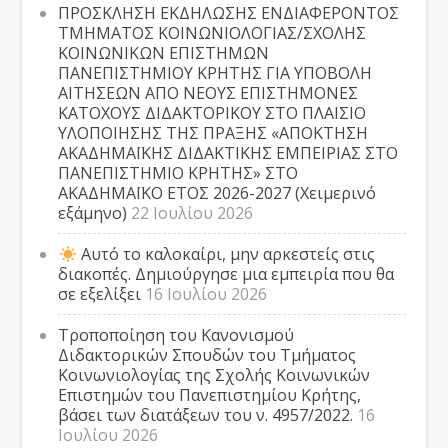
ΠΡΟΣΚΛΗΣΗ ΕΚΔΗΛΩΣΗΣ ΕΝΔΙΑΦΕΡΟΝΤΟΣ
ΤΜΗΜΑΤΟΣ ΚΟΙΝΩΝΙΟΛΟΓΙΑΣ/ΣΧΟΛΗΣ
ΚΟΙΝΩΝΙΚΩΝ ΕΠΙΣΤΗΜΩΝ
ΠΑΝΕΠΙΣΤΗΜΙΟΥ ΚΡΗΤΗΣ ΓΙΑ ΥΠΟΒΟΛΗ
ΑΙΤΗΣΕΩΝ ΑΠΟ ΝΕΟΥΣ ΕΠΙΣΤΗΜΟΝΕΣ
ΚΑΤΟΧΟΥΣ ΔΙΔΑΚΤΟΡΙΚΟΥ ΣΤΟ ΠΛΑΙΣΙΟ
ΥΛΟΠΟΙΗΣΗΣ ΤΗΣ ΠΡΑΞΗΣ «ΑΠΟΚΤΗΣΗ
ΑΚΑΔΗΜΑΪΚΗΣ ΔΙΔΑΚΤΙΚΗΣ ΕΜΠΕΙΡΙΑΣ ΣΤΟ
ΠΑΝΕΠΙΣΤΗΜΙΟ ΚΡΗΤΗΣ» ΣΤΟ
ΑΚΑΔΗΜΑΪΚΟ ΕΤΟΣ 2026-2027 (Χειμερινό
εξάμηνο)
22 Ιουλίου 2026
Αυτό το καλοκαίρι, μην αρκεστείς στις
διακοπές. Δημιούργησε μια εμπειρία που θα
σε εξελίξει
16 Ιουλίου 2026
Τροποποίηση του Κανονισμού
Διδακτορικών Σπουδών του Τμήματος
Κοινωνιολογίας της Σχολής Κοινωνικών
Επιστημών του Πανεπιστημίου Κρήτης,
βάσει των διατάξεων του ν. 4957/2022.
16
Ιουλίου 2026