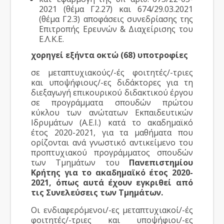
2021 (θέμα Γ2.27) και 674/29.03.2021
(θέμα Γ2.3) αποφάσεις συνεδρίασης της
Επιτροπής Ερευνών & Διαχείρισης του
Ε.Λ.Κ.Ε.
χορηγεί εξήντα οκτώ (68) υποτροφίες
σε μεταπτυχιακούς/-ές φοιτητές/-τριες
και υποψήφιους/-ες διδάκτορες για τη
διεξαγωγή επικουρικού διδακτικού έργου
σε προγράμματα σπουδών πρώτου
κύκλου των ανώτατων Εκπαιδευτικών
Ιδρυμάτων (Α.Ε.Ι.) κατά το ακαδημαϊκό
έτος 2020-2021, για τα μαθήματα που
ορίζονται ανά γνωστικό αντικείμενο του
προπτυχιακού προγράμματος σπουδών
των Τμημάτων του
Πανεπιστημίου
Κρήτης για το ακαδημαϊκό έτος 2020-
2021, όπως αυτά έχουν εγκριθεί από
τις Συνελεύσεις των Τμημάτων.
Οι ενδιαφερόμενοι/-ες μεταπτυχιακοί/-ές
φοιτητές/-τριες και υποψήφιοι/-ες