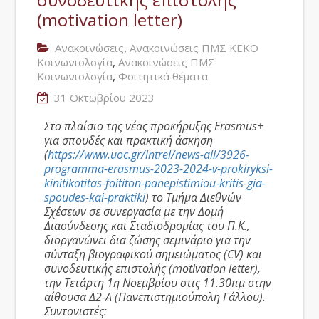
(motivation letter)
,
Ανακοινώσεις
Ανακοινώσεις ΠΜΣ ΚΕΚΟ
,
Κοινωνιολογία
Ανακοινώσεις ΠΜΣ
,
Κοινωνιολογία
Φοιτητικά θέματα
31 Οκτωβρίου 2023
Στο πλαίσιο της νέας προκήρυξης Erasmus+
για σπουδές και πρακτική άσκηση
(
https://www.uoc.gr/intrel/news-all/3926-
programma-erasmus-2023-2024-v-prokiryksi-
kinitikotitas-foititon-panepistimiou-kritis-gia-
spoudes-kai-praktiki
) το Τμήμα Διεθνών
Σχέσεων σε συνεργασία με την Δομή
Διασύνδεσης και Σταδιοδρομίας του Π.Κ.,
διοργανώνει δια ζώσης σεμινάριο για την
σύνταξη βιογραφικού σημειώματος (CV) και
συνοδευτικής επιστολής (motivation letter),
την Τετάρτη 1η Νοεμβρίου στις 11.30πμ στην
αίθουσα Δ2-Α (Πανεπιστημιούπολη Γάλλου).
Συντονιστές: