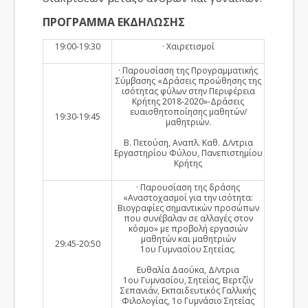
ΠΡΟΓΡΑΜΜΑ ΕΚΔΗΛΩΣΗΣ
19:00-19:30
· Χαιρετισμοί
· Παρουσίαση της Προγραμματικής
Σύμβασης «Δράσεις προώθησης της
ισότητας φύλων στην Περιφέρεια
Κρήτης 2018-2020»-Δράσεις
ευαισθητοποίησης μαθητών/
19:30-19:45
μαθητριών.
Β. Πετούση, Αναπλ. Καθ. Δ/ντρια
Εργαστηρίου Φύλου, Πανεπιστημίου
Κρήτης
· Παρουσίαση της δράσης
«Αναστοχασμοί για την ισότητα:
Βιογραφίες σημαντικών προσώπων
που συνέβαλαν σε αλλαγές στον
κόσμο» με προβολή εργασιών
μαθητών και μαθητριών
29:45-20:50
1ου Γυμνασίου Σητείας.
Ευθαλία Δαούκα, Δ/ντρια
1ου Γυμνασίου, Σητείας, Βερτζίν
Σεπανιάν, Εκπαιδευτικός Γαλλικής
Φιλολογίας, 1ο Γυμνάσιο Σητείας