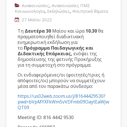
,
Ανακοινώσεις
Ανακοινώσεις ΠΜΣ
,
,
Κοινωνιολογία
Εκδηλώσεις
Φοιτητικά θέματα
27 Μαΐου 2022
Τη
Δευτέρα 30
Μαίου
και ώρα
10.30
θα
πραγματοποιηθεί διαδικτυακή
ενημερωτική εκδήλωση για
το
Πρόγραμμα Παιδαγωγικής και
Διδακτικής Επάρκειας,
ενόψει της
δημοσίευσης της φετινής Προκήρυξης
για τη συμμετοχή στο πρόγραμμα.
Οι ενδιαφερόμενες/οι (φοιτητές/τριες ή
απόφοιτες/οι) μπορούν να συμμετέχουν
μέσα από τον παρακάτω σύνδεσμο:
https://us02web.zoom.us/j/81644429530?
pwd=bVpMYXFkWm5vVDFmb09OaytEaWJw
QT09
Meeting ID: 816 4442 9530