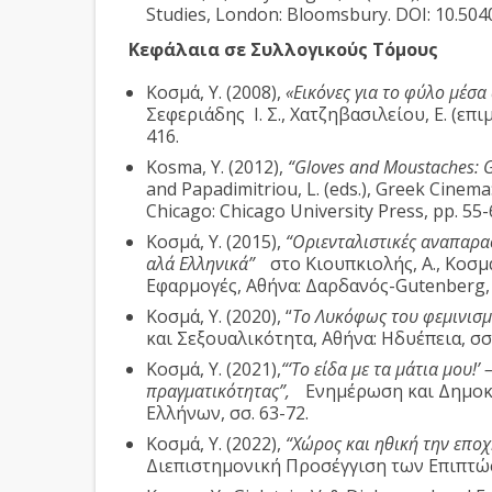
Studies, London: Bloomsbury. DOI: 10.50
Κεφάλαια σε Συλλογικούς Τόμους
Κοσμά, Υ. (2008),
«Εικόνες για το φύλο μέσα
Σεφεριάδης Ι. Σ., Χατζηβασιλείου, Ε. (επι
416.
Kosma, Y. (2012),
“Gloves and Moustaches: Ge
and Papadimitriou, L. (eds.), Greek Cinema:
Chicago: Chicago University Press, pp. 55-
Κοσμά, Υ. (2015),
“Οριενταλιστικές αναπαρα
αλά Ελληνικά”
στο Κιουπκιολής, Α., Κοσμά
Εφαρμογές, Αθήνα: Δαρδανός-Gutenberg, 
Κοσμά, Y. (2020), “
Το Λυκόφως του φεμινισμ
και Σεξουαλικότητα, Αθήνα: Ηδυέπεια, σσ.
Κοσμά, Y. (2021),
“‘Το είδα με τα μάτια μου!
πραγματικότητας”,
Ενημέρωση και Δημοκρ
Ελλήνων, σσ. 63-72.
Κοσμά, Y. (2022),
“Χώρος και ηθική την εποχ
Διεπιστημονική Προσέγγιση των Επιπτώσε