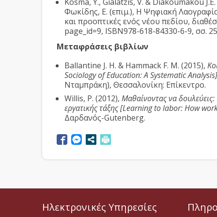
Kosma, Y., Gialatzis, V. & Diakoumakou J.E.
Φωκίδης, Ε. (επιμ.), Η Ψηφιακή Λαογραφ
και προοπτικές ενός νέου πεδίου, διαθέσι
page_id=9, ISBN978-618-84330-6-9, σσ. 25
Μεταφράσεις βιβλίων
Ballantine J. H. & Hammack F. M. (2015),
Κο
Sociology of Education: A Systematic Analysis
Νταμπράκη), Θεσσαλονίκη: Επίκεντρο.
Willis, P. (2012),
Μαθαίνοντας να δουλεύεις:
εργατικής τάξης [Learning to labor: How worki
Δαρδανός-Gutenberg.
Ηλεκτρονικές Υπηρεσίες
Πληρο