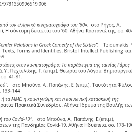
40/9781350996519.006
 από τον ελληνικό κινηματογράφο του ’60»,
στο Ρήγος, Α.,
μ.), Η σύντομη δεκαετία του ’60, Αθήνα: Καστανιώτης, σσ. 40
nder Relations in Greek Comedy of the Sixties”,
Tzioumakis, 
 Texts, Forms and Identities, Bristol: Intellect Publishing και
69.
στάσεις στον κινηματογράφο: Το παράδειγμα της ταινίας Γάμος
, Υ., Πεχτελίδης, Γ. (επιμ.), Θεωρία του Λόγου: Δημιουργικ
σσ. 41-81.
ού”,
στο Μπούνα, Α., Παπάνης, Ε. (επιμ.), Ταυτότητα Φύλο
 133-144.
’ – ή τα ΜΜΕ, η κοινή γνώμη και η κοινωνική κατασκευή της
ατία: Πρακτικά Συνεδρίου, Αθήνα: Ίδρυμα της Βουλής τω
ή του Covid-19”,
στο Μπούνα, Α., Παπάνης, Ε.(επιμ.),
ων της Πανδημίας Covid-19, Αθήνα: Ηδυέπεια, σσ. 178-19