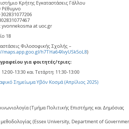
ιστήμιο Κρήτης Εγκαταστάσεις Γάλλου
0 Ρέθυμνο
 +302831077206
+302831077467
l: yvonnekosma at uoc.gr
ίο 18
ταστάσεις Φιλοσοφικής Σχολής –
://maps.app.goo.gl/h7THa64XvyUSk5oL8
)
γραφείου για φοιτητές/τριες:
 12:00-13:30 και Τετάρτη: 11:30-13:00
αφικό Σημείωμα Υβόν Κοσμά (Απρίλιος 2025)
οινωνιολογία (Τμήμα Πολιτικής Επιστήμης και Δημόσιας
εθοδολογίας (Essex University, Department of Governmen