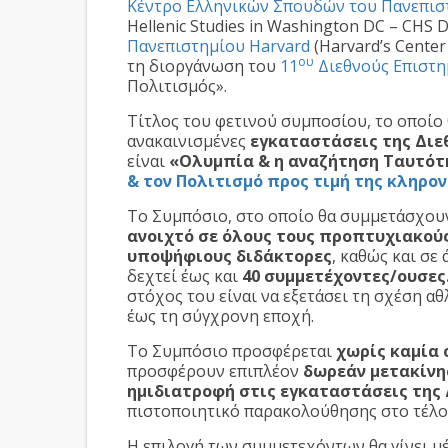
Κέντρο Ελληνικών Σπουδών του Πανεπισ
Hellenic Studies in Washington DC – CHS D
Πανεπιστημίου Harvard
(Harvard’s Center
ου
τη διοργάνωση του
11
Διεθνούς Επιστ
Πολιτισμός».
Τίτλος του φετινού συμποσίου, το οποίο
ανακαινισμένες
εγκαταστάσεις της Διε
είναι
«Ολυμπία & η αναζήτηση Ταυτότ
& τον Πολιτισμό προς τιμή της κληρον
Tο Συμπόσιο, στο οποίο θα συμμετάσχουν
ανοιχτό σε όλους τους προπτυχιακούς
υποψήφιους διδάκτορες
, καθώς και σε
δεχτεί έως και
40 συμμετέχοντες/ουσες
στόχος του είναι να εξετάσει τη σχέση α
έως τη σύγχρονη εποχή.
Το Συμπόσιο προσφέρεται
χωρίς καμία 
προσφέρουν επιπλέον
δωρεάν μετακίνησ
ημιδιατροφή στις εγκαταστάσεις της
πιστοποιητικό παρακολούθησης στο τέλο
Η επιλογή των συμμετεχόντων θα γίνει μ