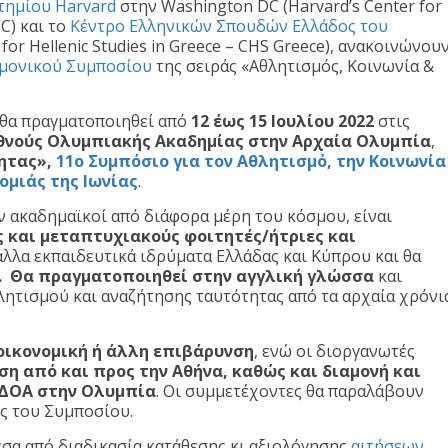
τημίου Harvard
στην Washington DC (Harvard’s Center for
C) και το
Κέντρο Ελληνικών Σπουδών Ελλάδος του
 for Hellenic Studies in Greece – CHS Greece), ανακοινώνου
ημονικού Συμποσίου
της σειράς «Αθλητισμός, Κοινωνία &
 θα πραγματοποιηθεί από
12 έως 15 Ιουλίου 2022
στις
θνούς Ολυμπιακής Ακαδημίας στην Αρχαία Ολυμπία
,
ητας»,
11ο Συμπόσιο για τον Αθλητισμό, την Κοινωνία
ομιάς της Ιωνίας
.
 ακαδημαϊκοί από διάφορα μέρη του κόσμου, είναι
 και μεταπτυχιακούς φοιτητές/ήτριες και
 άλλα εκπαιδευτικά ιδρύματα Ελλάδας και Κύπρου και θα
. Θα πραγματοποιηθεί στην αγγλική γλώσσα
και
θλητισμού και αναζήτησης ταυτότητας από τα αρχαία χρόνι
οικονομική ή άλλη επιβάρυνση
, ενώ οι διοργανωτές
η από και προς την Αθήνα, καθώς και διαμονή και
 ΔΟΑ στην Ολυμπία
. Οι συμμετέχοντες θα παραλάβουν
ς του Συμποσίου.
έσα από διαδικασία κατάθεσης κι αξιολόγησης
αιτήσεων