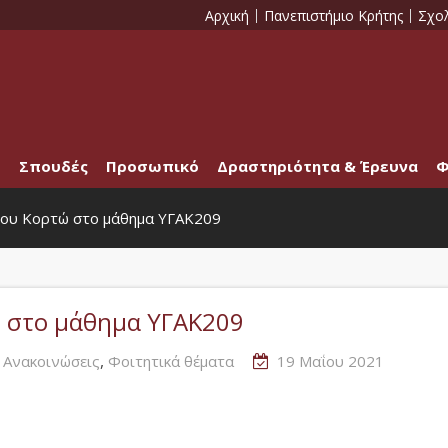
Αρχική
Πανεπιστήμιο Κρήτης
Σχο
Σπουδές
Προσωπικό
Δραστηριότητα & Έρευνα
Φ
ου Κορτώ στο μάθημα ΥΓΑΚ209
 στο μάθημα ΥΓΑΚ209
,
ς Ανακοινώσεις
Φοιτητικά θέματα
19 Μαΐου 2021