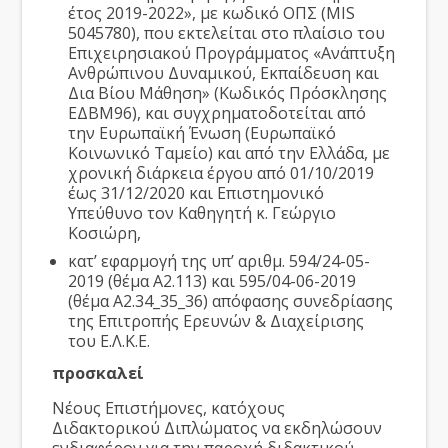
έτος 2019-2022», με κωδικό ΟΠΣ (MIS
5045780), που εκτελείται στο πλαίσιο του
Επιχειρησιακού Προγράμματος «Ανάπτυξη
Ανθρώπινου Δυναμικού, Εκπαίδευση και
Δια Βίου Μάθηση» (Κωδικός Πρόσκλησης
ΕΔΒΜ96), και συγχρηματοδοτείται από
την Ευρωπαϊκή Ένωση (Ευρωπαϊκό
Κοινωνικό Ταμείο) και από την Ελλάδα, με
χρονική διάρκεια έργου από 01/10/2019
έως 31/12/2020 και Επιστημονικό
Υπεύθυνο τον Καθηγητή κ. Γεώργιο
Κοσιώρη,
κατ’ εφαρμογή της υπ’ αριθμ. 594/24-05-
2019 (θέμα Α2.113) και 595/04-06-2019
(θέμα Α2.34_35_36) απόφασης συνεδρίασης
της Επιτροπής Ερευνών & Διαχείρισης
του Ε.Λ.Κ.Ε.
προσκαλεί
Νέους Επιστήμονες, κατόχους
Διδακτορικού Διπλώματος να εκδηλώσουν