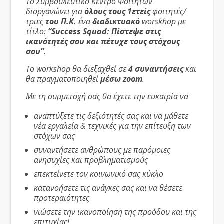
Το Συμβουλευτικό Κέντρο Φοιτητών
διοργανώνει για
όλους τους
1ετείς
φοιτητές/
τριες
του Π.Κ.
ένα
διαδικτυακό
worskhop με
τίτλο:
“Success Squad: Πίστεψε στις
ικανότητές σου και πέτυχε τους στόχους
σου”
.
Το workshop θα διεξαχθεί σε
4 συναντήσεις
και
θα πραγματοποιηθεί
μέσω zoom
.
Με τη συμμετοχή σας θα έχετε την ευκαιρία να
αναπτύξετε τις δεξιότητές σας και να μάθετε
νέα εργαλεία & τεχνικές για την επίτευξη των
στόχων σας
συναντήσετε ανθρώπους με παρόμοιες
ανησυχίες και προβληματισμούς
επεκτείνετε τον κοινωνικό σας κύκλο
κατανοήσετε τις ανάγκες σας και να θέσετε
προτεραιότητες
νιώσετε την ικανοποίηση της προόδου και της
επιτυχίας!