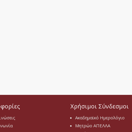
φορίες
Χρήσιμοι Σύνδεσμοι
ινώσεις
Ακαδημαϊκό Ημερολόγιο
ινωνία
Μητρώο ΑΠΕΛΛΑ