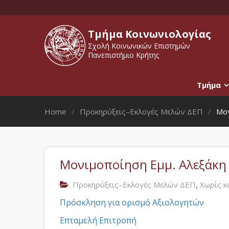
Τμήμα Κοινωνιολογίας
Σχολή Κοινωνικών Επιστημών
Πανεπιστήμιο Κρήτης
Τμήμα
Home
Προκηρύξεις–Εκλογές Μελών ΔΕΠ
Μον
Μονιμοποίηση Εμμ. Αλεξάκη
,
Προκηρύξεις–Εκλογές Μελών ΔΕΠ
Χωρίς κ
Πρόσκληση για ορισμό Αξιολογητών
Επταμελή Επιτροπή