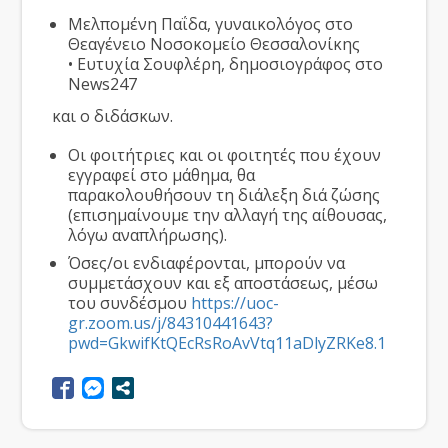
Μελπομένη Παΐδα, γυναικολόγος στο
Θεαγένειο Νοσοκομείο Θεσσαλονίκης
• Ευτυχία Σουφλέρη, δημοσιογράφος στο
News247
και ο διδάσκων.
Οι φοιτήτριες και οι φοιτητές που έχουν
εγγραφεί στο μάθημα, θα
παρακολουθήσουν τη διάλεξη διά ζώσης
(επισημαίνουμε την αλλαγή της αίθουσας,
λόγω αναπλήρωσης).
Όσες/οι ενδιαφέρονται, μπορούν να
συμμετάσχουν και εξ αποστάσεως, μέσω
του συνδέσμου
https://uoc-
gr.zoom.us/j/84310441643?
pwd=GkwifKtQEcRsRoAvVtq11aDlyZRKe8.1