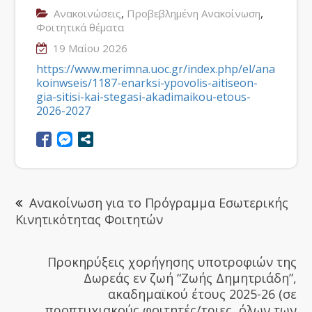
,
,
Ανακοινώσεις
Προβεβλημένη Ανακοίνωση
Φοιτητικά θέματα
19 Μαΐου 2026
https://www.merimna.uoc.gr/index.php/el/ana
koinwseis/1187-enarksi-ypovolis-aitiseon-
gia-sitisi-kai-stegasi-akadimaikou-etous-
2026-2027
Ανακοίνωση για το Πρόγραμμα Εσωτερικής
Κινητικότητας Φοιτητών
Προκηρύξεις χορήγησης υποτροφιών της
Δωρεάς εν ζωή “Ζωής Δημητριάδη”,
ακαδημαϊκού έτους 2025-26 (σε
προπτυχιακούς φοιτητές/τριες, όλων των