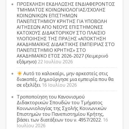
ΠΡΟΣΚΛΗΣΗ ΕΚΔΗΛΩΣΗΣ ΕΝΔΙΑΦΕΡΟΝΤΟΣ
ΤΜΗΜΑΤΟΣ ΚΟΙΝΩΝΙΟΛΟΓΙΑΣ/ΣΧΟΛΗΣ
ΚΟΙΝΩΝΙΚΩΝ ΕΠΙΣΤΗΜΩΝ
ΠΑΝΕΠΙΣΤΗΜΙΟΥ ΚΡΗΤΗΣ ΓΙΑ ΥΠΟΒΟΛΗ
ΑΙΤΗΣΕΩΝ ΑΠΟ ΝΕΟΥΣ ΕΠΙΣΤΗΜΟΝΕΣ
ΚΑΤΟΧΟΥΣ ΔΙΔΑΚΤΟΡΙΚΟΥ ΣΤΟ ΠΛΑΙΣΙΟ
ΥΛΟΠΟΙΗΣΗΣ ΤΗΣ ΠΡΑΞΗΣ «ΑΠΟΚΤΗΣΗ
ΑΚΑΔΗΜΑΪΚΗΣ ΔΙΔΑΚΤΙΚΗΣ ΕΜΠΕΙΡΙΑΣ ΣΤΟ
ΠΑΝΕΠΙΣΤΗΜΙΟ ΚΡΗΤΗΣ» ΣΤΟ
ΑΚΑΔΗΜΑΪΚΟ ΕΤΟΣ 2026-2027 (Χειμερινό
εξάμηνο)
22 Ιουλίου 2026
Αυτό το καλοκαίρι, μην αρκεστείς στις
διακοπές. Δημιούργησε μια εμπειρία που θα
σε εξελίξει
16 Ιουλίου 2026
Τροποποίηση του Κανονισμού
Διδακτορικών Σπουδών του Τμήματος
Κοινωνιολογίας της Σχολής Κοινωνικών
Επιστημών του Πανεπιστημίου Κρήτης,
βάσει των διατάξεων του ν. 4957/2022.
16
Ιουλίου 2026