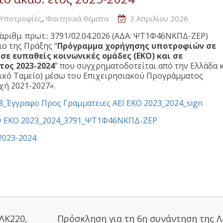
,
Υποτροφίες
Φοιτητικά θέματα
3 Απριλίου 2026
αριθμ. πρωτ.: 3791/02.04.2026 (ΑΔΑ: ΨΤ1Φ46ΝΚΠΔ-ΖΕΡ)
ο της Πράξης “
Πρόγραμμα χορήγησης υποτροφιών σε
σε ευπαθείς κοινωνικές ομάδες (ΕΚΟ) και σε
τος 2023-2024
” που συγχρηματοδοτείται από την Ελλάδα 
κό Ταμείο) μέσω του Επιχειρησιακού Προγράμματος
χή 2021-2027».
8_Έγγραφο Προς Γραμματειες AEI EKO 2023_2024_sign
ων EKO 2023_2024_3791_ΨΤ1Φ46ΝΚΠΔ-ΖΕΡ
2023-2024
ΛΚ220,
Πρόσκληση για τη 6η συνάντηση της 