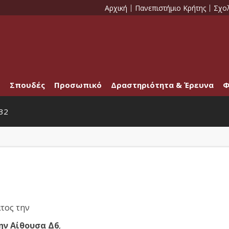
Αρχική
Πανεπιστήμιο Κρήτης
Σχο
Σπουδές
Προσωπικό
Δραστηριότητα & Έρευνα
Φ
32
τος την
την Αίθουσα Δ6
,