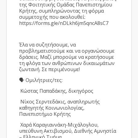
της Φοιτητικής Ομάδας Πανεπιστημίου
Κρήτης, συμπληρώνοντας τη φόρμα
συμμετοχής που ακολουθεί:
https://forms.gle/nDLkh6jm5qncA8sC7
Έλα να συζητήσουμε, να
προβληματιστούμε και να οργανώσουμε
δράσεις. Μαζί μπορούμε να κρατήσουμε
τη φλόγα των ανθρώπινων δικαιωμάτων
ζωντανή. Σε περιμένουμε!
🗣 Ομιλήτριες/τες:
Κώστας Παπαδάκης, δικηγόρος
Νίκος Σερντεδάκις, αναπληρωτής
καθηγητής Κοινωνιολογίας,
Πανεπιστήμιο Κρήτης
Χαρά Καραγιαννάκη-Μιχάλογλου,
υπεύθυνη Ακτιβισμού, Διεθνής Αμνηστία
– Ελληνικό Τμήμα