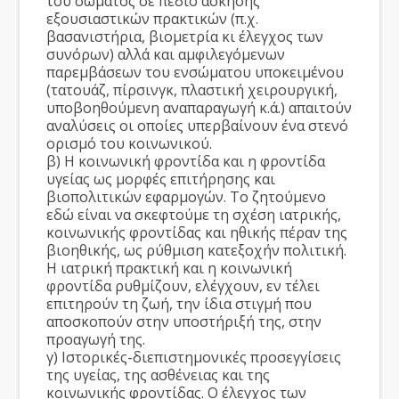
του σώματος σε πεδίο άσκησης
εξουσιαστικών πρακτικών (π.χ.
βασανιστήρια, βιομετρία κι έλεγχος των
συνόρων) αλλά και αμφιλεγόμενων
παρεμβάσεων του ενσώματου υποκειμένου
(τατουάζ, πίρσινγκ, πλαστική χειρουργική,
υποβοηθούμενη αναπαραγωγή κ.ά.) απαιτούν
αναλύσεις οι οποίες υπερβαίνουν ένα στενό
ορισμό του κοινωνικού.
β) Η κοινωνική φροντίδα και η φροντίδα
υγείας ως μορφές επιτήρησης και
βιοπολιτικών εφαρμογών. Το ζητούμενο
εδώ είναι να σκεφτούμε τη σχέση ιατρικής,
κοινωνικής φροντίδας και ηθικής πέραν της
βιοηθικής, ως ρύθμιση κατεξοχήν πολιτική.
Η ιατρική πρακτική και η κοινωνική
φροντίδα ρυθμίζουν, ελέγχουν, εν τέλει
επιτηρούν τη ζωή, την ίδια στιγμή που
αποσκοπούν στην υποστήριξή της, στην
προαγωγή της.
γ) Ιστορικές-διεπιστημονικές προσεγγίσεις
της υγείας, της ασθένειας και της
κοινωνικής φροντίδας. Ο έλεγχος των