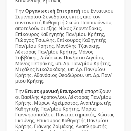
Κοινωνικής Έρευνας.
Την
Οργανωτική Επιτροπή
του Εντατικού
Σεμιναρίου-Συνεδρίου, εκτός από τον
συντονιστή Καθηγητή Σκεύο Παπαϊωάννου,
αποτελούν οι εξής: Νίκος Σερντεδάκις,
Επίκουρος Καθηγητής Παν/μίου Κρήτης,
Γιώργος Τσιώλης, Επίκουρος Καθηγητής
Παν/μίου Κρήτης, Μανόλης Τζανάκης,
Λέκτορας Παν/μίου Κρήτης, Μάνος
Σαββάκης, Διδάσκων Παν/μίου Αιγαίου,
Μάνος Πετράκης, υπ. Δρ. Παν/μίου Κρήτης,
Μιχάλης Νικολακάκης, υπ. Δρ. Παν/μίου
Κρήτης, Αθανάσιος Θεοδώρου, υπ. Δρ. Παν/
μίου Κρήτης.
Την
Επιστημονική Επιτροπή
απαρτίζουν
οι Βασίλης Αράπογλου, Λέκτορας Παν/μίου
Κρήτης, Μύρων Αχείμαστος, Αναπληρωτής
Καθηγητής Παν/μίου Κρήτης, Μαρία
Γιαννησοπούλου, Πανεπιστημιακός, Κώστας
Γκούνης, Επίκουρος Καθηγητής Παν/μίου
Κρήτης, Γιάννης Ζαϊμάκης, Αναπληρωτής