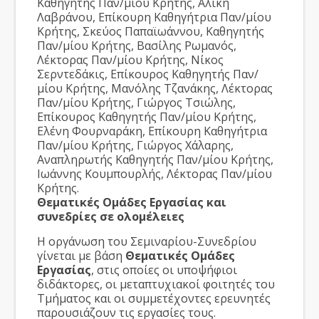
Καθηγητής Παν/μίου Κρήτης, Αλίκη
Λαβράνου, Επίκουρη Καθηγήτρια Παν/μίου
Κρήτης, Σκεύος Παπαϊωάννου, Καθηγητής
Παν/μίου Κρήτης, Βασίλης Ρωμανός,
Λέκτορας Παν/μίου Κρήτης, Νίκος
Σερντεδάκις, Επίκουρος Καθηγητής Παν/
μίου Κρήτης, Μανόλης Τζανάκης, Λέκτορας
Παν/μίου Κρήτης, Γιώργος Τσιώλης,
Επίκουρος Καθηγητής Παν/μίου Κρήτης,
Ελένη Φουρναράκη, Επίκουρη Καθηγήτρια
Παν/μίου Κρήτης, Γιώργος Χάλαρης,
Αναπληρωτής Καθηγητής Παν/μίου Κρήτης,
Ιωάννης Κουμπουρλής, Λέκτορας Παν/μίου
Κρήτης.
Θεματικές Ομάδες Εργασίας και
συνεδρίες σε ολομέλειες
Η οργάνωση του Σεμιναρίου-Συνεδρίου
γίνεται με βάση
Θεματικές Ομάδες
Εργασίας
, στις οποίες οι υποψήφιοι
διδάκτορες, οι μεταπτυχιακοί φοιτητές του
Τμήματος και οι συμμετέχοντες ερευνητές
παρουσιάζουν τις εργασίες τους.