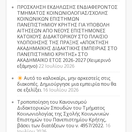
ΠΡΟΣΚΛΗΣΗ ΕΚΔΗΛΩΣΗΣ ΕΝΔΙΑΦΕΡΟΝΤΟΣ
ΤΜΗΜΑΤΟΣ ΚΟΙΝΩΝΙΟΛΟΓΙΑΣ/ΣΧΟΛΗΣ
ΚΟΙΝΩΝΙΚΩΝ ΕΠΙΣΤΗΜΩΝ
ΠΑΝΕΠΙΣΤΗΜΙΟΥ ΚΡΗΤΗΣ ΓΙΑ ΥΠΟΒΟΛΗ
ΑΙΤΗΣΕΩΝ ΑΠΟ ΝΕΟΥΣ ΕΠΙΣΤΗΜΟΝΕΣ
ΚΑΤΟΧΟΥΣ ΔΙΔΑΚΤΟΡΙΚΟΥ ΣΤΟ ΠΛΑΙΣΙΟ
ΥΛΟΠΟΙΗΣΗΣ ΤΗΣ ΠΡΑΞΗΣ «ΑΠΟΚΤΗΣΗ
ΑΚΑΔΗΜΑΪΚΗΣ ΔΙΔΑΚΤΙΚΗΣ ΕΜΠΕΙΡΙΑΣ ΣΤΟ
ΠΑΝΕΠΙΣΤΗΜΙΟ ΚΡΗΤΗΣ» ΣΤΟ
ΑΚΑΔΗΜΑΪΚΟ ΕΤΟΣ 2026-2027 (Χειμερινό
εξάμηνο)
22 Ιουλίου 2026
Αυτό το καλοκαίρι, μην αρκεστείς στις
διακοπές. Δημιούργησε μια εμπειρία που θα
σε εξελίξει
16 Ιουλίου 2026
Τροποποίηση του Κανονισμού
Διδακτορικών Σπουδών του Τμήματος
Κοινωνιολογίας της Σχολής Κοινωνικών
Επιστημών του Πανεπιστημίου Κρήτης,
βάσει των διατάξεων του ν. 4957/2022.
16
Ιουλίου 2026