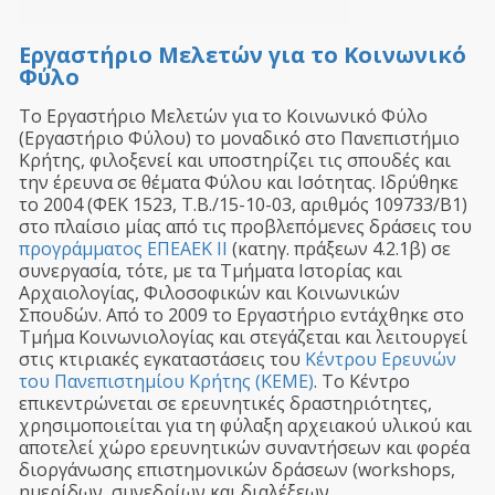
Εργαστήριο Μελετών για το Κοινωνικό
Φύλο
Το Εργαστήριο Μελετών για το Κοινωνικό Φύλο
(Εργαστήριο Φύλου) το μοναδικό στο Πανεπιστήμιο
Κρήτης, φιλοξενεί και υποστηρίζει τις σπουδές και
την έρευνα σε θέματα Φύλου και Ισότητας. Ιδρύθηκε
το 2004 (ΦΕK 1523, T.B./15-10-03, αριθμός 109733/B1)
στο πλαίσιο μίας από τις προβλεπόμενες δράσεις του
προγράμματος ΕΠΕΑΕΚ ΙΙ
(κατηγ. πράξεων 4.2.1β) σε
συνεργασία, τότε, με τα Τμήματα Ιστορίας και
Αρχαιολογίας, Φιλοσοφικών και Κοινωνικών
Σπουδών. Από το 2009 το Εργαστήριο εντάχθηκε στο
Τμήμα Κοινωνιολογίας και στεγάζεται και λειτουργεί
στις κτιριακές εγκαταστάσεις του
Κέντρου Ερευνών
του Πανεπιστημίου Κρήτης (ΚΕΜΕ)
. Το Κέντρο
επικεντρώνεται σε ερευνητικές δραστηριότητες,
χρησιμοποιείται για τη φύλαξη αρχειακού υλικού και
αποτελεί χώρο ερευνητικών συναντήσεων και φορέα
διοργάνωσης επιστημονικών δράσεων (workshops,
ημερίδων, συνεδρίων και διαλέξεων