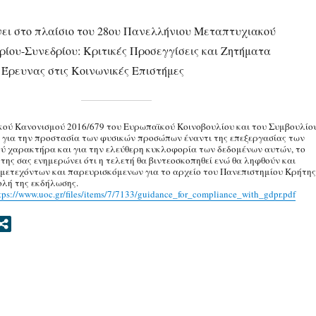
νει στο πλαίσιο του 28ου Πανελλήνιου Μεταπτυχιακού
ρίου-Συνεδρίου: Κριτικές Προσεγγίσεις και Ζητήματα
 Έρευνας στις Κοινωνικές Επιστήμες
κού Κανονισμού 2016/679 του Ευρωπαϊκού Κοινοβουλίου και του Συμβουλίο
 για την προστασία των φυσικών προσώπων έναντι της επεξεργασίας των
ύ χαρακτήρα και για την ελεύθερη κυκλοφορία των δεδομένων αυτών, το
της σας ενημερώνει ότι η τελετή θα βιντεοσκοπηθεί ενώ θα ληφθούν και
μετεχόντων και παρευρισκόμενων για το αρχείο του Πανεπιστημίου Κρήτης
ολή της εκδήλωσης.
tps://www.uoc.gr/files/items/7/7133/guidance_for_compliance_with_gdpr.pdf