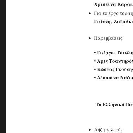
Χριστίνα Καρακ
Για το έργο του τ
Γιάννης Ζαϊμάκ
Παρεμβάσεις:
Γιώργος Τσιώλ
•
Άρις Τσαντηρό
•
Κώστας Γκούνη
•
Δέσποινα Νάζο
•
Το Ελληνικό Πα
Λήξη τελετής