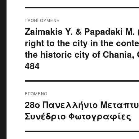
Πλοήγηση
ΠΡΟΗΓΟΎΜΕΝΗ
άρθρων
Zaimakis Y. & Papadaki M. (
Προηγούμενο
άρθρο:
right to the city in the con
the historic city of Chania, 
484
ΕΠΌΜΕΝΟ
28ο Πανελλήνιο Μεταπτυ
Επόμενο
άρθρο:
Συνέδριο Φωτογραφίες