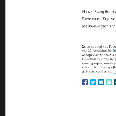
Η εκδήλωση θα γί
Εντατικού Σεμινα
Μεθοδολογίας της
Σε εφαρμογή του Γενι
1
της 27 Απριλίου 201
6
δεδομένων προσωπικο
Πανεπιστήμιο της Κρή
φωτογραφίες των συμ
και την δημόσια προβ
Δείτε περισσότερα:
ht