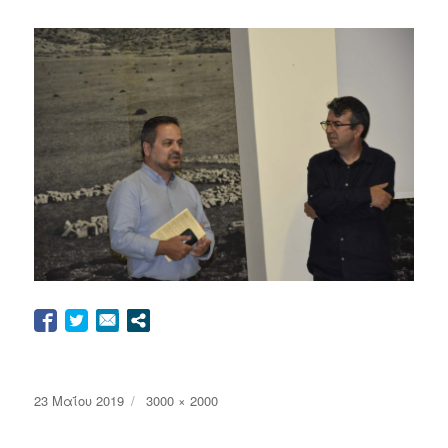
Δημοσιεύτηκε
Πλήρη
23 Μαΐου 2019
3000 × 2000
την
μέγεθος