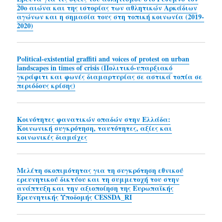
20ο αιώνα και της ιστορίας των αθλητικών Αρκάδιων
αγώνων και η σημασία τους στη τοπική κοινωνία (2019-
2020)
Political-existential graffiti and voices of protest on urban
landscapes in times of crisis (Πολιτικό-υπαρξιακό
γκράφιτι και φωνές διαμαρτυρίας σε αστικά τοπία σε
περιόδους κρίσης)
Κοινότητες φανατικών οπαδών στην Ελλάδα:
Κοινωνική συγκρότηση, ταυτότητες, αξίες και
κοινωνικές διαμάχες
Μελέτη σκοπιμότητας για τη συγκρότηση εθνικού
ερευνητικού δικτύου και τη συμμετοχή του στην
ανάπτυξη και την αξιοποίηση της Ευρωπαϊκής
Ερευνητικής Υποδομής CESSDA_RI